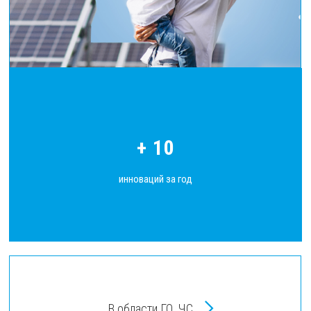
+ 10
инноваций за год
В области ГО ЧС